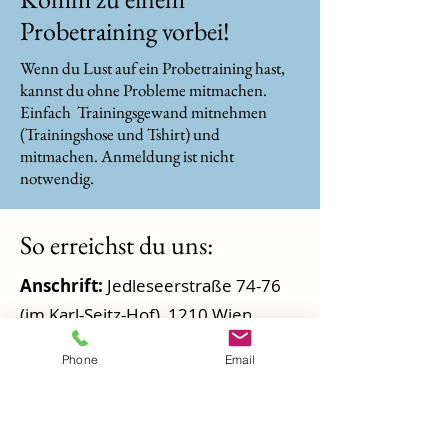
Probetraining vorbei!
Wenn du Lust auf ein Probetraining hast,
kannst du ohne Probleme mitmachen.
Einfach Trainingsgewand mitnehmen
(Trainingshose und Tshirt) und
mitmachen. Anmeldung ist nicht
notwendig.
So erreichst du uns:
Anschrift:
Jedleseerstraße 74-76
(im Karl-Seitz-Hof), 1210 Wien
Phone
Email
Öffentliche Verkehrsmittel:
Autobus 34A:
von U6-Floridsdorf -
34A-Haltestelle ist direkt beim